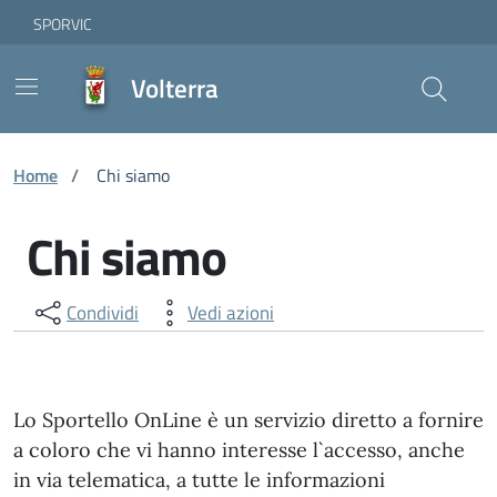
Vai ai contenuti
Vai al footer
Skip to Main Content
SPORVIC
Volterra
Home
/
Chi siamo
Chi siamo
Condividi
Vedi azioni
Lo Sportello OnLine è un servizio diretto a fornire
a coloro che vi hanno interesse l`accesso, anche
in via telematica, a tutte le informazioni