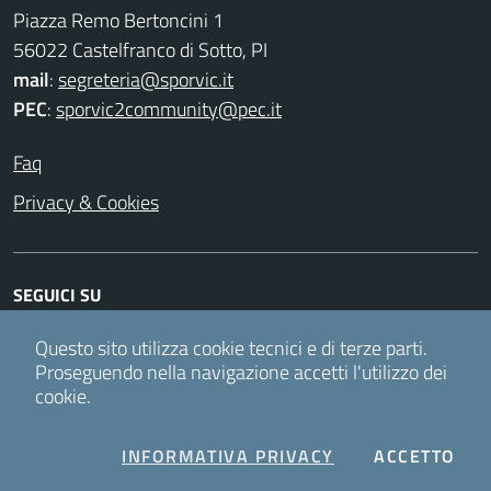
Piazza Remo Bertoncini 1
56022 Castelfranco di Sotto, PI
mail
:
segreteria@sporvic.it
PEC
:
sporvic2community@pec.it
Faq
Privacy & Cookies
SEGUICI SU
Facebook
Twitter
Instagram
Youtube
Questo sito utilizza cookie tecnici e di terze parti.
Proseguendo nella navigazione accetti l'utilizzo dei
cookie.
Accesso redattori
COOKIES
I C
INFORMATIVA PRIVACY
ACCETTO