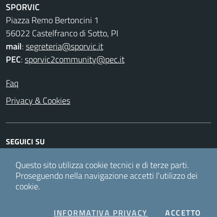
SPORVIC
Piazza Remo Bertoncini 1
56022 Castelfranco di Sotto, PI
mail
:
segreteria@sporvic.it
PEC
:
sporvic2community@pec.it
Faq
Privacy & Cookies
SEGUICI SU
Facebook
Twitter
Instagram
Youtube
Questo sito utilizza cookie tecnici e di terze parti.
Proseguendo nella navigazione accetti l'utilizzo dei
cookie.
Accesso redattori
COOKIES
I C
INFORMATIVA PRIVACY
ACCETTO