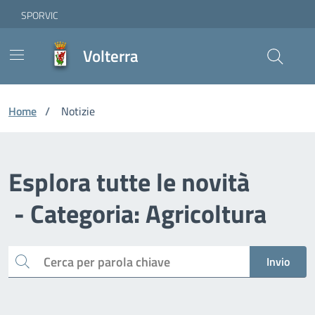
Vai ai contenuti
Vai al footer
Skip to Main Content
SPORVIC
Volterra
Home
/
Notizie
Esplora tutte le novità
- Categoria: Agricoltura
Cerca
Invio