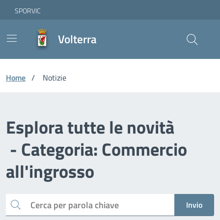
Vai ai contenuti
Vai al footer
Skip to Main Content
SPORVIC
Volterra
Home
/
Notizie
Esplora tutte le novità
- Categoria: Commercio
all'ingrosso
Cerca
Invio