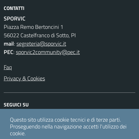
CONTATTI
SPORVIC
Piazza Remo Bertoncini 1
56022 Castelfranco di Sotto, PI
mail
:
segreteria@sporvic.it
PEC
:
sporvic2community@pec.it
Faq
Privacy & Cookies
SEGUICI SU
Facebook
Twitter
Instagram
Youtube
Questo sito utilizza cookie tecnici e di terze parti.
Proseguendo nella navigazione accetti l'utilizzo dei
cookie.