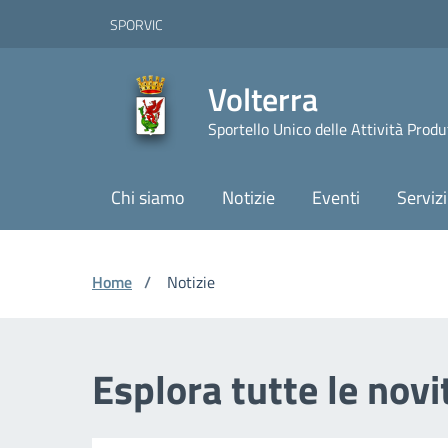
Vai ai contenuti
Vai al footer
Skip to Main Content
SPORVIC
Volterra
Sportello Unico delle Attività Prod
Chi siamo
Notizie
Eventi
Servizi
Home
/
Notizie
Esplora tutte le nov