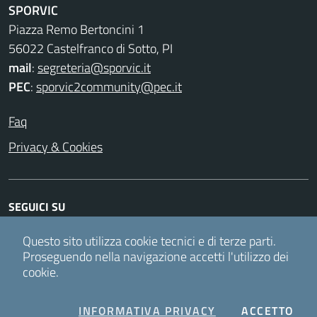
SPORVIC
Piazza Remo Bertoncini 1
56022 Castelfranco di Sotto, PI
mail
:
segreteria@sporvic.it
PEC
:
sporvic2community@pec.it
Faq
Privacy & Cookies
SEGUICI SU
Facebook
Twitter
Instagram
Youtube
Questo sito utilizza cookie tecnici e di terze parti.
Proseguendo nella navigazione accetti l'utilizzo dei
cookie.
Accesso redattori
COOKIES
I C
INFORMATIVA PRIVACY
ACCETTO