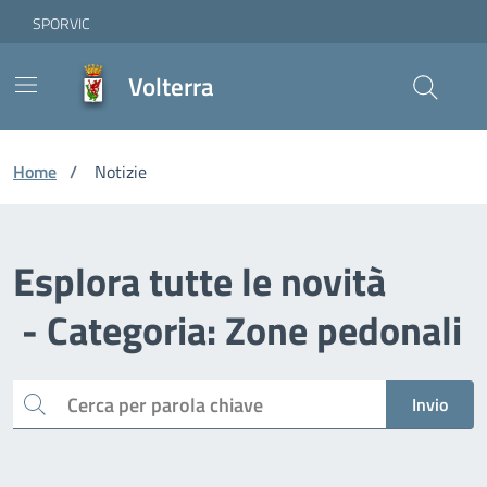
Vai ai contenuti
Vai al footer
Skip to Main Content
SPORVIC
Volterra
Home
/
Notizie
Esplora tutte le novità
- Categoria: Zone pedonali
Cerca
Invio