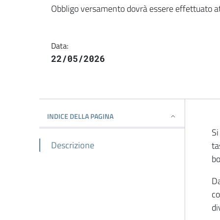
Dettaglio della notiz
Obbligo versamento dovrà essere effettuato att
Data:
22/05/2026
INDICE DELLA PAGINA
Si
Descrizione
ta
bo
Da
co
di