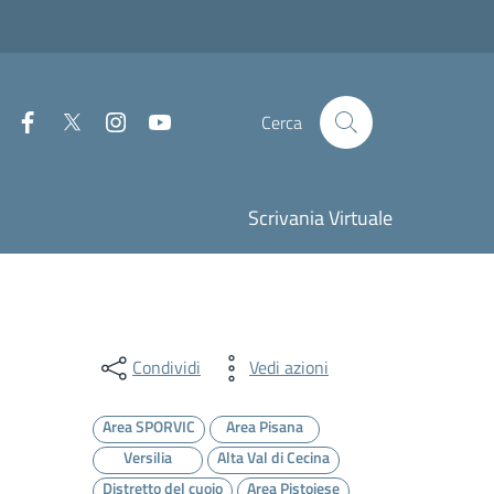
Facebook
Twitter
Instagram
Youtube
Cerca
Scrivania Virtuale
Condividi
Vedi azioni
Area SPORVIC
Area Pisana
Versilia
Alta Val di Cecina
Distretto del cuoio
Area Pistoiese