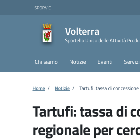
Vai ai contenuti
Vai al footer
Skip to Main Content
SPORVIC
Volterra
Sportello Unico delle Attività Prod
Chi siamo
Notizie
Eventi
Servizi
Home
/
Notizie
/
Tartufi: tassa di concessione
Tartufi: tassa di 
regionale per cerc