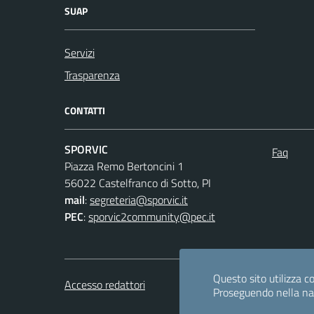
SUAP
Servizi
Trasparenza
CONTATTI
SPORVIC
Faq
Piazza Remo Bertoncini 1
56022 Castelfranco di Sotto, PI
mail
:
segreteria@sporvic.it
PEC
:
sporvic2community@pec.it
Questo sito utilizza co
Accesso redattori
Proseguendo nella navi