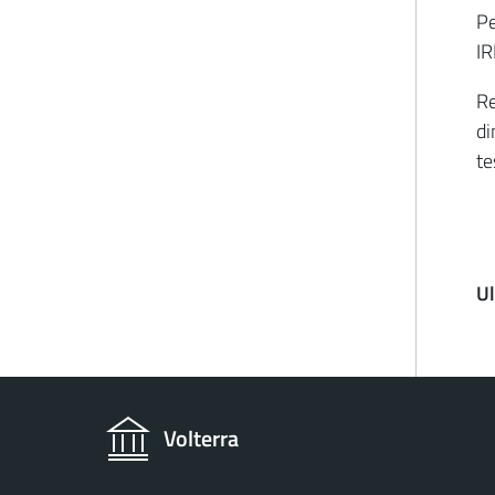
Pe
I
Re
di
te
U
Volterra